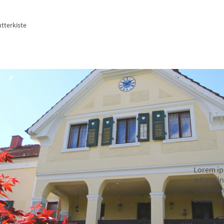
tterkiste
Un
Lorem ip
adipiscin
condiment
dictum qu