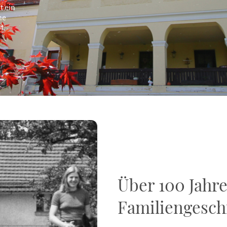
t ein
he
f.
Über 100 Jahr
Familiengesch