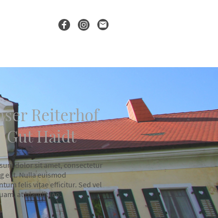
ser Reiterhof
Gut Haidt
sum dolor sit amet, consectetur
g elit. Nulla euismod
um felis vitae efficitur. Sed vel
am, at blandit leo.